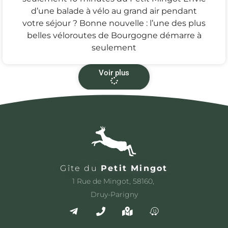
d’une balade à vélo au grand air pendant
votre séjour ? Bonne nouvelle : l’une des plus
belles véloroutes de Bourgogne démarre à
seulement
Voir plus
Gîte du
Petit Mingot
1 Rue de Mingot, 58160,
Druy-Parigny
T
P
M
W
e
h
a
a
l
o
p
z