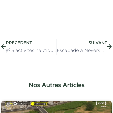
Précédent
Su
PRÉCÉDENT
SUIVANT
🛶 5 activités nautiques à découvrir près de Druy-Parigny
Escapade à Nevers 🚗 : 5 idées de sorties proches de votre gîte
Nos Autres Articles