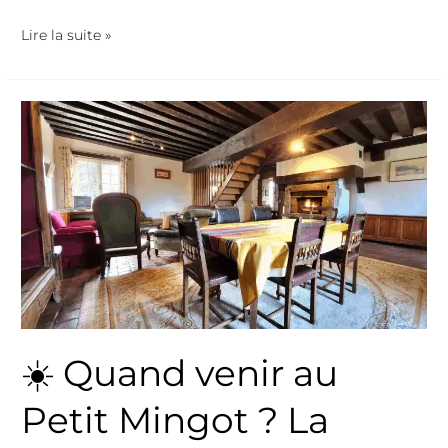
Lire la suite »
☀️
Quand
venir
au
Petit
Mingot
?
La
Nièvre
au
☀️ Quand venir au
fil
des
Petit Mingot ? La
saisons