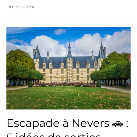
Lire la suite »
Escapade
à
Nevers
🚗
:
5
idées
de
sorties
proches
de
votre
Escapade à Nevers 🚗 :
gîte