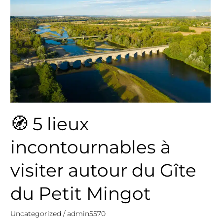
incontournables
à
visiter
autour
du
Gîte
du
Petit
Mingot
🧭 5 lieux
incontournables à
visiter autour du Gîte
du Petit Mingot
Uncategorized
/
admin5570