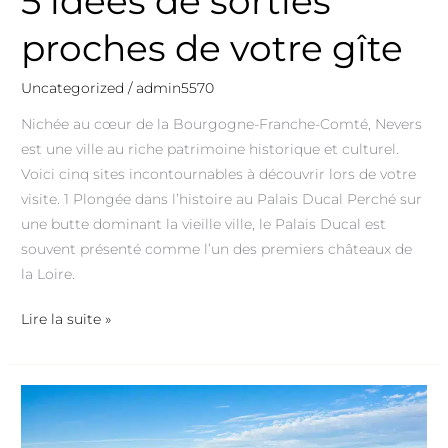
5 idées de sorties
proches de votre gîte
Uncategorized
/
admin5570
Nichée au cœur de la Bourgogne-Franche-Comté, Nevers
est une ville au riche patrimoine historique et culturel.
Voici cinq sites incontournables à découvrir lors de votre
visite. 1 Plongée dans l’histoire au Palais Ducal Perché sur
une butte dominant la vieille ville, le Palais Ducal est
souvent présenté comme l’un des premiers châteaux de
la Loire.
Lire la suite »
🧭
5
lieux