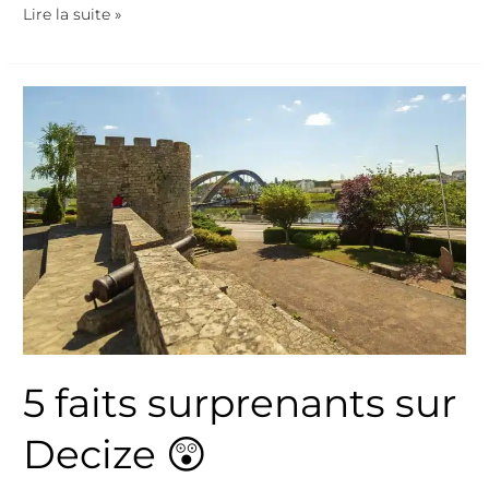
Lire la suite »
5
faits
surprenants
sur
Decize
😲
5 faits surprenants sur
Decize 😲