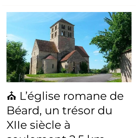
⛪
L’église
romane
de
Béard,
un
trésor
du
XIIe
siècle
⛪ L’église romane de
à
seulement
Béard, un trésor du
2,5
km
XIIe siècle à